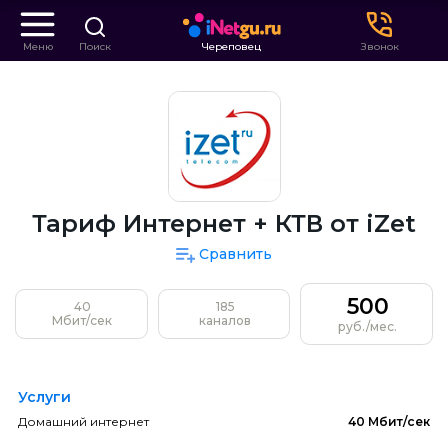
Меню
Поиск
Череповец
Звонок
Тариф Интернет + КТВ от iZet
Сравнить
500
40
185
Мбит/сек
каналов
руб./мес.
Услуги
Домашний интернет
40 Мбит/сек