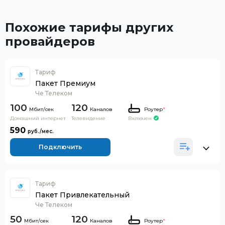
Похожие тарифы других
провайдеров
Тариф
Пакет Премиум
Че Телеком
100
120
Каналов
Роутер
*
Домашний интернет
Телевидение
Включен
590
Подключить
Тариф
Пакет Привлекательный
Че Телеком
50
120
Каналов
Роутер
*