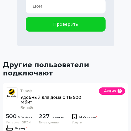
Проверить
Другие пользователи
подключают
Тариф
Акция
Удобный для дома с ТВ 500
Мбит
Билайн
500
227
Каналов
Моб. связь
*
Интернет GPON
Телевидение
Услуги
Роутер
*