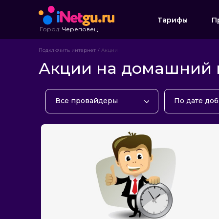
Тарифы
П
Город:
Череповец
Подключить интернет
Акции
Акции на домашний и
Все провайдеры
По дате до
iZet
По дате до
Ростелеком
По популяр
Билайн
Мультистрим
Че Телеком
МТС