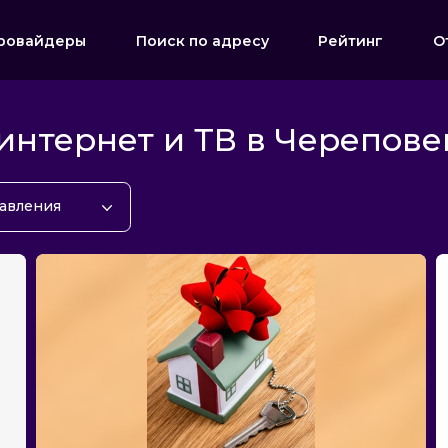
ровайдеры
Поиск по адресу
Рейтинг
О
нтернет и ТВ в Черепове
бавления
бавления
ности