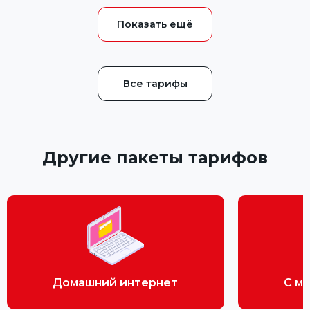
Все тарифы
Другие пакеты тарифов
Домашний интернет
С м