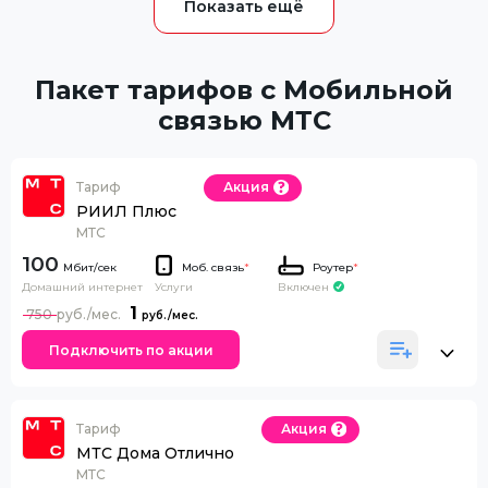
Пакет тарифов с Мобильной
связью МТС
Тариф
Акция
РИИЛ Плюс
МТС
100
Моб. связь
*
Роутер
*
Домашний интернет
Включен
Услуги
1
750
Подключить по акции
Тариф
Акция
МТС Дома Отлично
МТС