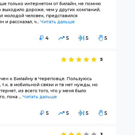
ше только интернетом от билайн, не помню
о выходило дороже, чем у других компаний,
л молодой человек, представился
 и рассказал, ч...
Читать дальше
4
5
5
5
5
ючен к Билайну в Череповце. Пользуюсь
 т.к. в мобильной связи и тв нет нужды, но
тернет, из всего того, что у меня было
, пока ...
Читать дальше
5
5
5
5
3