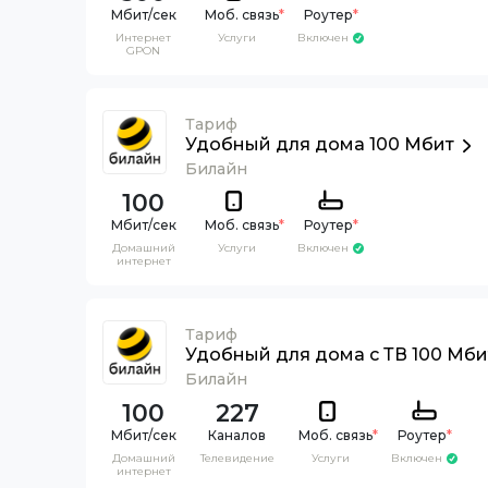
Моб. связь
*
Роутер
*
Интернет
Услуги
Включен
GPON
Тариф
Удобный для дома 100 Мбит
Билайн
100
Моб. связь
*
Роутер
*
Домашний
Услуги
Включен
интернет
Тариф
Удобный для дома с ТВ 100 Мби
Билайн
100
227
Каналов
Моб. связь
*
Роутер
*
Домашний
Телевидение
Услуги
Включен
интернет