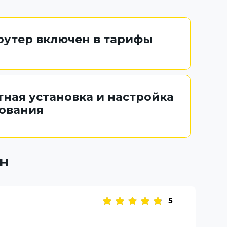
роутер включен в тарифы
тная установка и настройка
ования
н
5