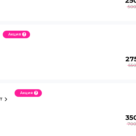
25
50
Акция
27
55
Акция
т
35
70