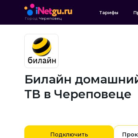
Тарифы
П
Город:
Череповец
Билайн домашний
ТВ в Череповеце
Подключить
Прок