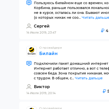
Пользуюсь билайном еще со времен, ко
Корбина, раньше пользовался локальной
не в курсе, осталась ли она. Бывают ин
(о которых никак не соо...
Читать дальш
Сергей
4
14 Июля 2019, 23:47
О провайдере
Билайн
Подключили пакет домашний интернет 
Интернет работает отлично, а вот с теле
совсем беда. Зона покрытия никакая, м
с трудом. В общем, с...
Читать дальше
Виктор
14 Июля 2019, 20:14
О провайдере