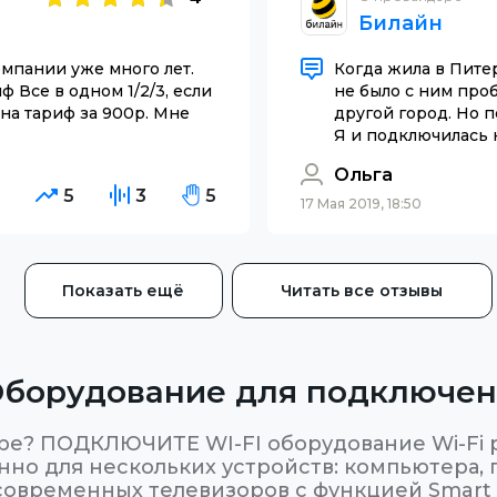
Билайн
мпании уже много лет.
Когда жила в Пите
 Все в одном 1/2/3, если
не было с ним про
на тариф за 900р. Мне
другой город. Но п
Я и подключилась к
Ольга
4
5
3
5
17 Мая 2019, 18:50
Показать ещё
Читать все отзывы
борудование для подключе
ре? ПОДКЛЮЧИТЕ WI-FI оборудование Wi-Fi р
но для нескольких устройств: компьютера, п
современных телевизоров с функцией Smart