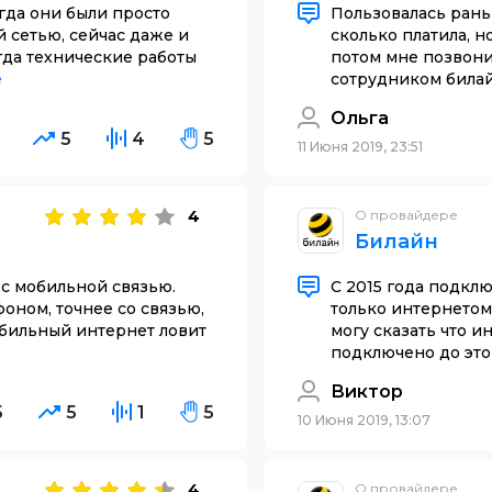
гда они были просто
Пользовалась рань
 сетью, сейчас даже и
сколько платила, н
огда технические работы
потом мне позвони
е
сотрудником билайн
Ольга
5
4
5
11 Июня 2019, 23:51
4
О провайдере
Билайн
с мобильной связью.
С 2015 года подкл
фоном, точнее со связью,
только интернетом,
обильный интернет ловит
могу сказать что ин
подключено до этого
Виктор
5
5
1
5
10 Июня 2019, 13:07
4
О провайдере