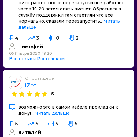
пинг растет, после перезапуски все работает
часов 15-20 затем опять виснет. Обратился в
службу поддержки там ответили что все
нормально, сказали перезапустить...
Читать
дальше
4
3
0
2
Тимофей
05 Января 2020, 18:20
Все отзывы Ростелеком
О провайдере
iZet
5
возможно это в самом кабеле прокладки к
дому!...
Читать дальше
5
5
5
5
виталий