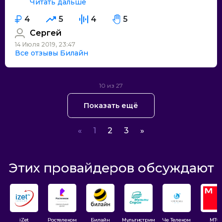
Читать дальше
4
5
4
5
Сергей
14 Июля 2019, 23:47
Все отзывы Билайн
10 из 27
Показать ещё
«
1
2
3
»
Этих провайдеров обсуждают
iZet
Ростелеком
Билайн
Мультистрим
Че Телеком
МТС