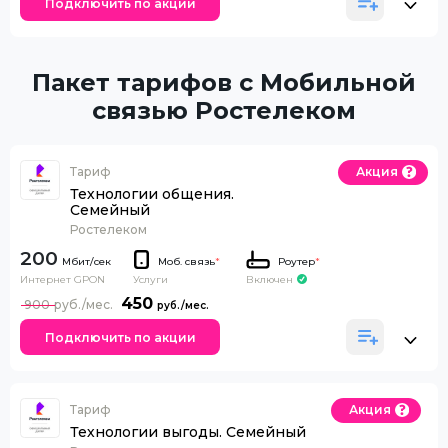
Подключить по акции
Пакет тарифов с Мобильной
связью Ростелеком
Тариф
Акция
Технологии общения.
Семейный
Ростелеком
200
Моб. связь
*
Роутер
*
Интернет GPON
Включен
Услуги
450
900
Подключить по акции
Тариф
Акция
Технологии выгоды. Семейный