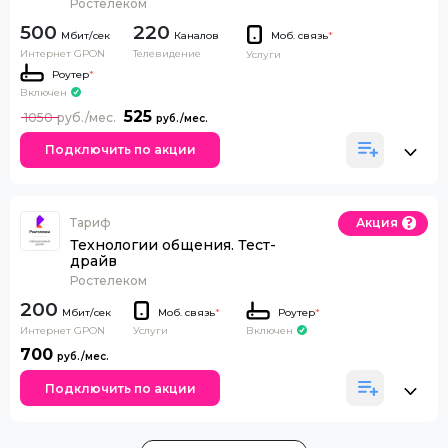
Ростелеком
500
220
Каналов
Моб. связь
*
Интернет GPON
Телевидение
Услуги
Роутер
*
Включен
525
1050
Подключить по акции
Тариф
Акция
Технологии общения. Тест-
драйв
Ростелеком
200
Моб. связь
*
Роутер
*
Интернет GPON
Включен
Услуги
700
Подключить по акции